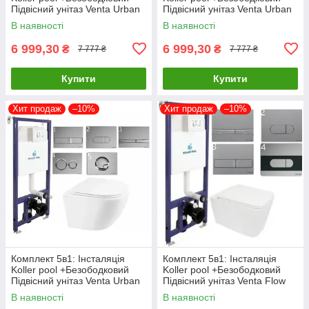
Підвісний унітаз Venta Urban
Підвісний унітаз Venta Urban
Rimless + Клавіша CHROME
Rimless +Чорна клавіша
В наявності
В наявності
MATT
6 999,30
6 999,30
₴
₴
7 777 ₴
7 777 ₴
Купити
Купити
Хит продаж
–10%
Хит продаж
–10%
Комплект 5в1: Інсталяція
Комплект 5в1: Інсталяція
Koller pool +Безободковий
Koller pool +Безободковий
Підвісний унітаз Venta Urban
Підвісний унітаз Venta Flow
Rimless +клавіша CHROME
Rimless + Клавіша CHROME
В наявності
В наявності