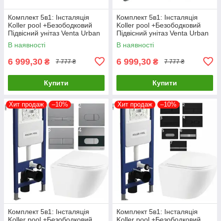
Комплект 5в1: Інсталяція
Комплект 5в1: Інсталяція
Koller pool +Безободковий
Koller pool +Безободковий
Підвісний унітаз Venta Urban
Підвісний унітаз Venta Urban
Rimless + Клавіша CHROME
Rimless +біла Клавіша
В наявності
В наявності
MATT
6 999,30
6 999,30
₴
₴
7 777 ₴
7 777 ₴
Купити
Купити
Хит продаж
–10%
Хит продаж
–10%
Комплект 5в1: Інсталяція
Комплект 5в1: Інсталяція
Koller pool +Безободковий
Koller pool +Безободковий