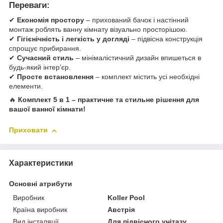
Переваги:
✔
Економія простору
– прихований бачок і настінний
монтаж роблять ванну кімнату візуально просторішою.
✔
Гігієнічність і легкість у догляді
– підвісна конструкція
спрощує прибирання.
✔
Сучасний стиль
– мінімалістичний дизайн впишеться в
будь-який інтер’єр.
✔
Просте встановлення
– комплект містить усі необхідні
елементи.
🔥
Комплект 5 в 1 – практичне та стильне рішення для
вашої ванної кімнати!
Приховати
Характеристики
Основні атрибути
Виробник
Koller Pool
Країна виробник
Австрія
Вид інсталяції
Для підвісного унітазу