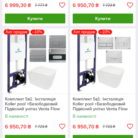
6 999,30
6 950,70
₴
₴
7 777 ₴
7 723 ₴
Купити
Купити
Хит продаж
–10%
Хит продаж
–10%
Комплект 5в1: Інсталяція
Комплект 5в1: Інсталяція
Koller pool +Безободковий
Koller pool +Безободковий
Підвісний унітаз Venta Flow
Підвісний унітаз Venta Flow
Rimless + Клавіша CHROME
Rimless + біла клавіша
В наявності
В наявності
MATT
6 950,70
6 950,70
₴
₴
7 723 ₴
7 723 ₴