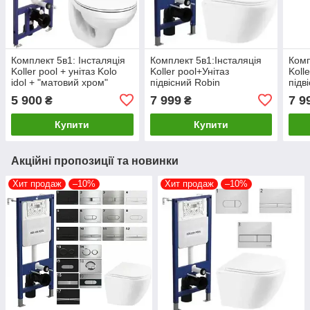
Комплект 5в1: Інсталяція
Комплект 5в1:Інсталяція
Комп
Koller pool + унітаз Kolo
Koller pool+Унітаз
Koll
idol + "матовий хром"
підвісний Robin
підв
клавіша НА ВИБІР
безободковий з сидінням
безо
5 900
7 999
7 9
₴
₴
Soft-close+хроммат
Soft
клавіша
Купити
Купити
Акційні пропозиції та новинки
Хит продаж
–10%
Хит продаж
–10%