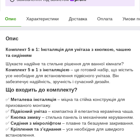
Опис
Характеристики
Доставка
Оплата
Умови п
Опис
Комплект 5 в 1: Інсталяція для унітаза з кнопкою, чашею
та сидінням
Шукаєте надійне та стильне рішення для ванної кімнати?
Комплект 5 в 1 з інсталяцією
– це готовий набір, що містить
усе необхідне для встановлення підвісного унітаза. Він
забезпечує надійність, зручність і сучасний дизайн.
Що входить до комплекту?
✅
Металева інсталяція
– міцна та стійка конструкція для
прихованого монтажу.
✅
Підвісний унітаз
– компактна й елегантна керамічна чаша.
✅
Кнопка змиву
– стильна панель із механічним керуванням.
✅
Сидіння з мікроліфтом
– плавне та безшумне закривання.
✅
Кріплення та з’єднання
– усе необхідне для швидкого
встановлення.