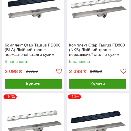
Комплект Qtap Taurus FD800
Комплект Qtap Taurus FD800
(BLA) Лінійний трап із
(NKS) Лінійний трап із
нержавіючої сталі з сухим
нержавіючої сталі із сухим
затвором 800 мм
затвором 800 мм
В наявності
В наявності
2 098
2 098
₴
₴
2 331 ₴
2 331 ₴
Купити
Купити
–10%
–10%