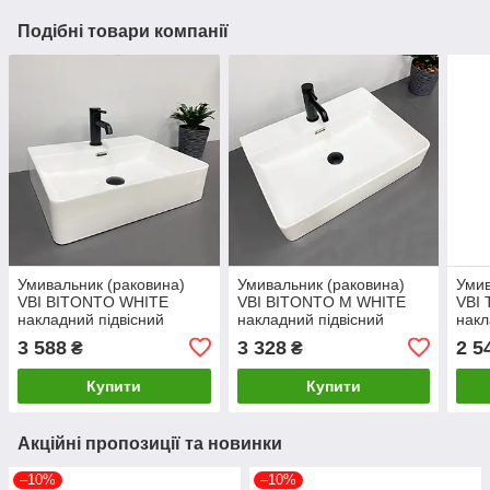
Подібні товари компанії
Умивальник (раковина)
Умивальник (раковина)
Умив
VBI BITONTO WHITE
VBI BITONTO M WHITE
VBI
накладний підвісний
накладний підвісний
накл
3 588
3 328
2 5
₴
₴
Купити
Купити
Акційні пропозиції та новинки
–10%
–10%