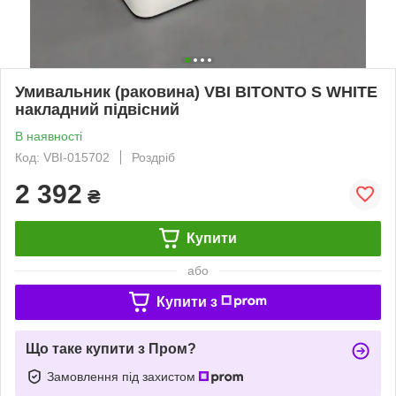
Умивальник (раковина) VBI BITONTO S WHITE
накладний підвісний
В наявності
Код: VBI-015702
Роздріб
2 392
₴
Купити
або
Купити з
Що таке купити з Пром?
Замовлення під захистом