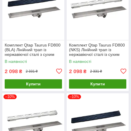
Комплект Qtap Taurus FD800
Комплект Qtap Taurus FD800
(BLA) Лінійний трап із
(NKS) Лінійний трап із
нержавіючої сталі з сухим
нержавіючої сталі із сухим
затвором 800 мм
затвором 800 мм
В наявності
В наявності
2 098
2 098
₴
₴
2 331 ₴
2 331 ₴
Купити
Купити
–10%
–10%