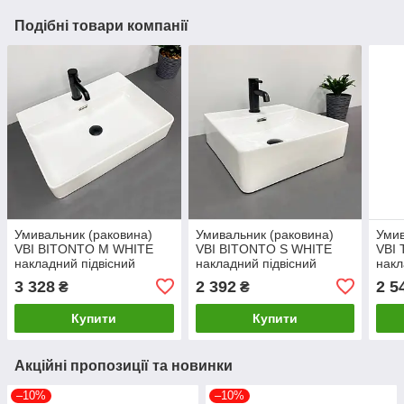
Подібні товари компанії
Умивальник (раковина)
Умивальник (раковина)
Умив
VBI BITONTO M WHITE
VBI BITONTO S WHITE
VBI
накладний підвісний
накладний підвісний
накл
3 328
2 392
2 5
₴
₴
Купити
Купити
Акційні пропозиції та новинки
–10%
–10%