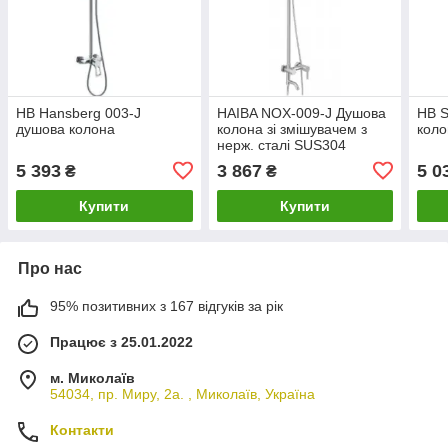
HB Hansberg 003-J
HAIBA NOX-009-J Душова
HB S
душова колона
колона зі змішувачем з
коло
нерж. сталі SUS304
5 393
3 867
5 0
₴
₴
Купити
Купити
Про нас
95% позитивних з 167 відгуків за рік
Працює з 25.01.2022
м. Миколаїв
54034, пр. Миру, 2а. , Миколаїв, Україна
Контакти