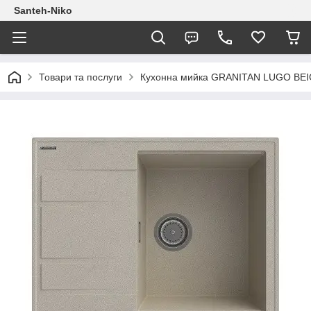
Santeh-Niko
Товари та послуги
Кухонна мийка GRANITAN LUGO BEI