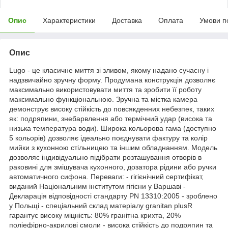
Опис
Характеристики
Доставка
Оплата
Умови п
Опис
Lugo - це класичне миття зі зливом, якому надано сучасну і
надзвичайно зручну форму. Продумана конструкція дозволяє
максимально використовувати миття та зробити її роботу
максимально функціональною. Зручна та містка камера
демонструє високу стійкість до повсякденних небезпек, таких
як: подряпини, знебарвлення або термічний удар (висока та
низька температура води). Широка кольорова гама (доступно
5 кольорів) дозволяє ідеально поєднувати фактуру та колір
мийки з кухонною стільницею та іншим обладнанням. Модель
дозволяє індивідуально підібрати розташування отворів в
раковині для змішувача кухонного, дозатора рідини або ручки
автоматичного сифона. Переваги: - гігієнічний сертифікат,
виданий Національним інститутом гігієни у Варшаві -
Декларація відповідності стандарту PN 13310:2005 - зроблено
у Польщі - спеціальний склад матеріалу granitan plusR
гарантує високу міцність: 80% гранітна крихта, 20%
поліефірно-акрилові смоли - висока стійкість до подряпин та