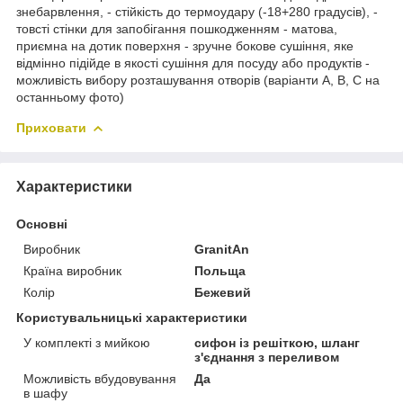
знебарвлення, - стійкість до термоудару (-18+280 градусів), -
товсті стінки для запобігання пошкодженням - матова,
приємна на дотик поверхня - зручне бокове сушіння, яке
відмінно підійде в якості сушіння для посуду або продуктів -
можливість вибору розташування отворів (варіанти А, В, С на
останньому фото)
Приховати
Характеристики
Основні
Виробник
GranitAn
Країна виробник
Польща
Колір
Бежевий
Користувальницькі характеристики
У комплекті з мийкою
сифон із решіткою, шланг
з'єднання з переливом
Можливість вбудовування
Да
в шафу