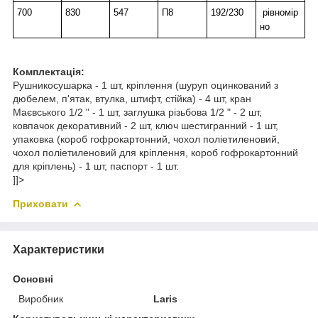
700
830
547
П8
192/230
рівномір
но
Комплектація:
Рушникосушарка - 1 шт, кріплення (шуруп оцинкований з
дюбелем, п'ятак, втулка, штифт, стійка) - 4 шт, кран
Маєвського 1/2 " - 1 шт, заглушка різьбова 1/2 " - 2 шт,
ковпачок декоративний - 2 шт, ключ шестигранний - 1 шт,
упаковка (короб гофрокартонний, чохол поліетиленовий,
чохол поліетиленовий для кріплення, короб гофрокартонний
для кріплень) - 1 шт, паспорт - 1 шт.
]]>
Приховати
Характеристики
Основні
Виробник
Laris