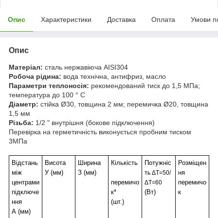
Опис
Характеристики
Доставка
Оплата
Умови п
Опис
Матеріал:
сталь нержавіюча AISI304
Робоча рідина:
вода технічна, антифриз, масло
Параметри теплоносія:
рекомендований тиск до 1,5 МПа;
температура до 100 ° С
Діаметр:
стійка Ø30, товщина 2 мм; перемичка Ø20, товщина
1,5 мм
Різьба:
1/2 " внутрішня (бокове підключення)
Перевірка на герметичність виконується пробним тиском
3МПа
Відстань
Висота
Ширина
Кількість
Потужніс
Розміщен
між
У (мм)
З (мм)
т
ня
ь ΔT=50/
центрами
перемичо
перемичо
ΔT=60
підключе
к*
(Вт)
к
ння
(шт.)
А (мм)