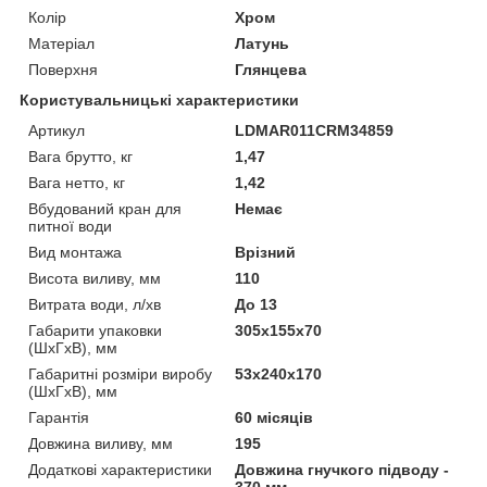
Колір
Хром
Матеріал
Латунь
Поверхня
Глянцева
Користувальницькі характеристики
Артикул
LDMAR011CRM34859
Вага брутто, кг
1,47
Вага нетто, кг
1,42
Вбудований кран для
Немає
питної води
Вид монтажа
Врізний
Висота виливу, мм
110
Витрата води, л/хв
До 13
Габарити упаковки
305х155х70
(ШхГхВ), мм
Габаритні розміри виробу
53х240х170
(ШхГхВ), мм
Гарантія
60 місяців
Довжина виливу, мм
195
Додаткові характеристики
Довжина гнучкого підводу -
370 мм.