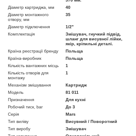
Діаметр картриджа, мм
40
Діаметр монтажного
35
отвору, мм
Діаметр підключення
1/2"
Комплектація
Змішувач, гнучкий підвід,
шланг для висувної лійки,
якір, кріпильні деталі.
Країна реєстрації бренду
Польща
Країна-виробник
Польща
Кількість вантажних місць
1
Кількість отворів для
1
монтажу
Механізм змішування
Картридж
Мoдель
81 011
Призначення
Для кухні
Робочий тиск, bar
До 3
Серія
Mars
Тип виліву
Висувний / Поворотний
Тип виробу
Змішувач
Тип керування
Одноважільний