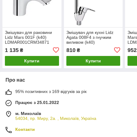
Змішувач для раковини
Змішувач для кухні Lidz
Зміш
Lidz Mars 001F (k40)
Agata 008F4 з гнучким
Mars
LDMAR001CRM34871
виливом (k40)
LDM
Chrome
LDAGA008F4CRM35126
Chr
1 135
810
952
₴
₴
Chrome
Купити
Купити
Про нас
95% позитивних з 169 відгуків за рік
Працює з 25.01.2022
м. Миколаїв
54034, пр. Миру, 2а. , Миколаїв, Україна
Контакти