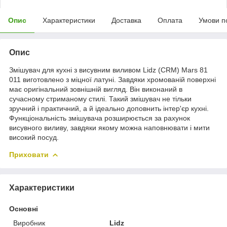
Опис
Характеристики
Доставка
Оплата
Умови п
Опис
Змішувач для кухні з висувним виливом Lidz (CRM) Mars 81
011 виготовлено з міцної латуні. Завдяки хромованій поверхні
має оригінальний зовнішній вигляд. Він виконаний в
сучасному стриманому стилі. Такий змішувач не тільки
зручний і практичний, а й ідеально доповнить інтер'єр кухні.
Функціональність змішувача розширюється за рахунок
висувного виливу, завдяки якому можна наповнювати і мити
високий посуд.
Приховати
Характеристики
Основні
Виробник
Lidz