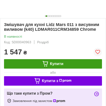
Змішувач для кухні Lidz Mars 011 з висувним
виливом (k40) LDMAR011CRM34859 Chrome
В наявності
Код: SD00040963
Роздріб
1 547
₴
Купити
або
Купити з
Що таке купити з Пром?
Замовлення під захистом