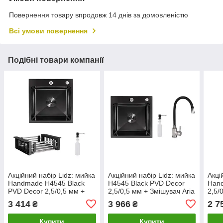
Повернення товару впродовж 14 днів за домовленістю
Всі умови повернення
Подібні товари компанії
Акційний набір Lidz: мийка
Акційний набір Lidz: мийка
Акці
Handmade H4545 Black
H4545 Black PVD Decor
Han
PVD Decor 2,5/0,5 мм +
2,5/0,5 мм + Змішувач Aria
2,5/
K01B Корзина для
для кухні з гнучким
Корз
3 414
3 966
2 7
₴
₴
кухонной мойки
виливом (k35) Black
мой
Купити
Купити