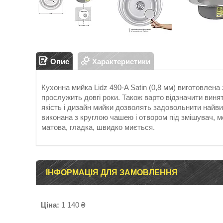
Опис
Характеристики
Кухонна мийка Lidz 490-A Satin (0,8 мм) виготовлена 
прослужить довгі роки. Також варто відзначити виня
якість і дизайн мийки дозволять задовольнити найв
виконана з круглою чашею і отвором під змішувач, м
матова, гладка, швидко миється.
ІНФОРМАЦІЯ ДЛЯ ЗАМОВЛЕННЯ
Ціна:
1 140 ₴