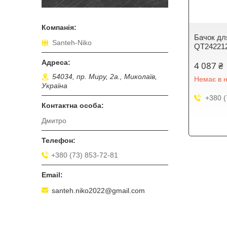
Бачок для
Santeh-Niko
QT24221
4 087 ₴
54034, пр. Миру, 2а., Миколаїв,
Немає в н
Україна
+380 (
Дмитро
+380 (73) 853-72-81
santeh.niko2022@gmail.com