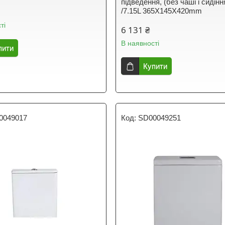
підведення, (без чаші і сидінн
/7.15L 365X145X420mm
ті
6 131 ₴
В наявності
пити
Купити
0049017
SD00049251