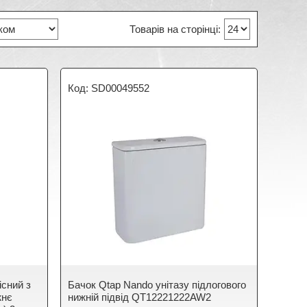
SD00049552
існий з
Бачок Qtap Nando унітазу підлогового
жнє
нижній підвід QT12221222AW2