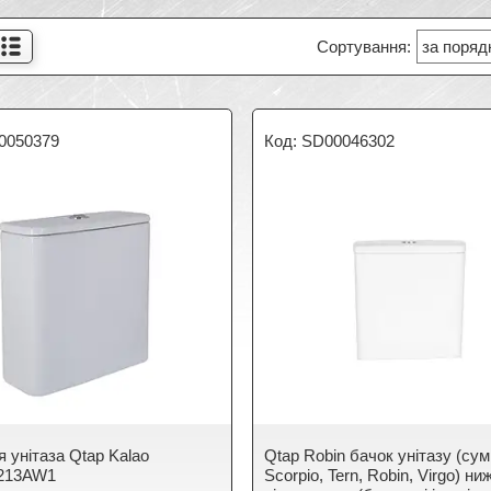
0050379
SD00046302
 унітаза Qtap Kalao
Qtap Robin бачок унітазу (сум
213AW1
Scorpio, Tern, Robin, Virgo) ни