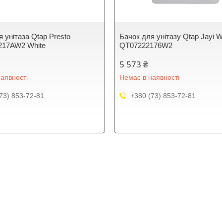
 унітаза Qtap Presto
Бачок для унітазу Qtap Jayi W
217AW2 White
QT07222176W2
5 573 ₴
аявності
Немає в наявності
73) 853-72-81
+380 (73) 853-72-81