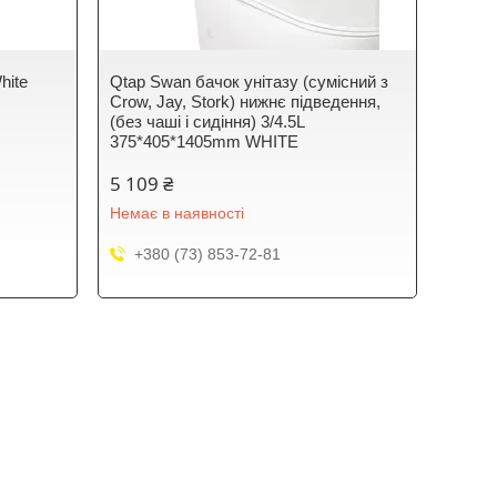
hite
Qtap Swan бачок унітазу (сумісний з
Crow, Jay, Stork) нижнє підведення,
(без чаші і сидіння) 3/4.5L
375*405*1405mm WHITE
5 109 ₴
Немає в наявності
+380 (73) 853-72-81