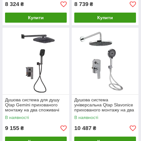
8 324
8 739
₴
₴
Купити
Купити
Душова система для душу
Душова система
Qtap Gemini прихованого
універсальна Qtap Slavonice
монтажу на два споживачі
прихованого монтажу на два
QTGEM113GMB45698
споживачі
В наявності
В наявності
Gunmetal Black PVD
QTSLA113CRM45898 Chrome
9 155
10 487
₴
₴