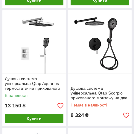
Купити
Купити
Душова система
універсальна Qtap Aquarius
термостатична прихованого
Душова система
монтажу на два споживачі
універсальна Qtap Scorpio
В наявності
QTAQA65T103NGC Chrome
прихованого монтажу на два
споживачі
13 150
Немає в наявності
₴
QTSCO113BLM45897 Black
Matt
8 324
₴
Купити