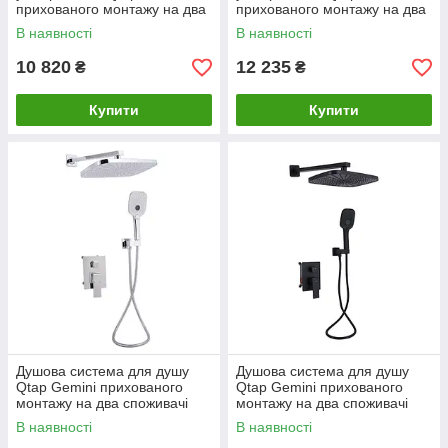
прихованого монтажу на два
прихованого монтажу на два
споживачі
споживачі
В наявності
В наявності
QTSLA113BLM45900 Black
QTSLA113GMB45899
Matt
Gunmetal Black PVD
10 820
12 235
₴
₴
Купити
Купити
Душова система для душу
Душова система для душу
Qtap Gemini прихованого
Qtap Gemini прихованого
монтажу на два споживачі
монтажу на два споживачі
QTGEM113CRM45696 CRM
QTGEM113BLM45697 Black
В наявності
В наявності
Matt