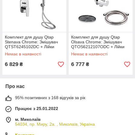
Комплект для душу Qtap
Комплект для душу Qtap
Stenava Chrome: Змішувач
Olsava Chrome: Змішувач
QTST6245102DC + Лійки
QTOS6212107ODC + Лійки
(QTRUC125CRM45954,QTHL
(QTRUC125CRM45952,QTHL
Немає в наявності
Немає в наявності
A107CRM45784) + Шланг
A107CRM45948) + Шланг
QTHADPVC200C +
QTHADPVC200C +
6 829
6 777
₴
₴
Про нас
95% позитивних з 168 відгуків за рік
Працює з 25.01.2022
м. Миколаїв
54034, пр. Миру, 2а. , Миколаїв, Україна