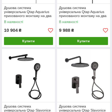
Душова система
Душова система
універсальна Qtap Aquarius
універсальна Qtap Aquarius
прихованого монтажу на два
прихованого монтажу на два
споживачі QTAQA64103NGC
споживачі QTAQA64103NGB
В наявності
В наявності
Chrome
Black Matt
10 904
9 988
₴
₴
Купити
Купити
Душова система
Душова система
універсальна Qtap Slavonice
універсальна Qtap Slavonice