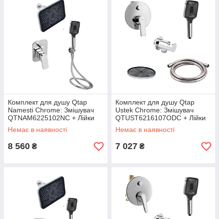
Комплект для душу Qtap
Комплект для душу Qtap
Namesti Chrome: Змішувач
Ustek Chrome: Змішувач
QTNAM6225102NC + Лійки
QTUST6216107ODC + Лійки
(QTRUC125CRM45954,QTHL
(QTRUC125CRM45952,QTHL
Немає в наявності
Немає в наявності
A107CRM45784) + Шланг
A107CRM45948) + Шланг
QTHADPVC200C +
QTHADPVC200C +
8 560
7 027
₴
₴