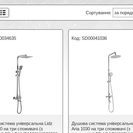
0034635
SD00041036
истема універсальна Lidz
Душова система універсальна
0 на три споживачі (з
Aria 1030 на три споживачі (з