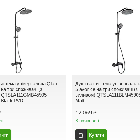
истема універсальна Qtap
Душова система універсальн
 на три споживачі (з
Slavonice на три споживачі (з
) QTSLA111GMB45905
виливом) QTSLA111BLM45906
 Black PVD
Matt
₴
12 069 ₴
ті
В наявності
пити
Купити