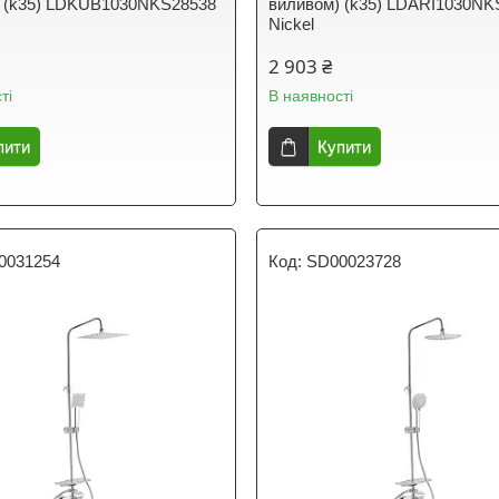
) (k35) LDKUB1030NKS28538
виливом) (k35) LDARI1030NK
Nickel
2 903 ₴
ті
В наявності
пити
Купити
0031254
SD00023728