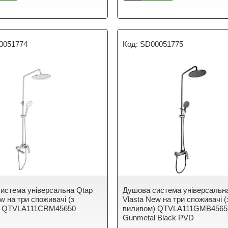
0051774
SD00051775
истема універсальна Qtap
Душова система універсальн
w на три споживачі (з
Vlasta New на три споживачі (
) QTVLA111CRM45650
виливом) QTVLA111GMB4565
Gunmetal Black PVD