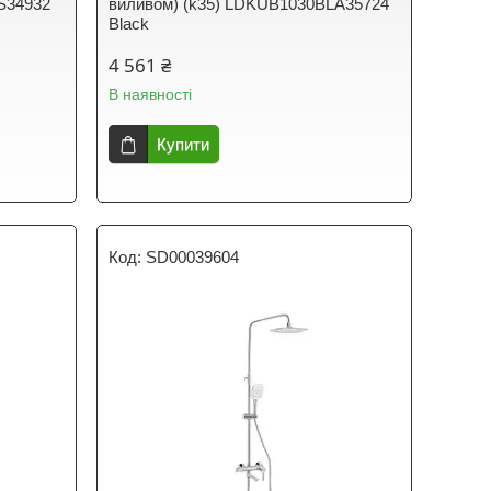
S34932
виливом) (k35) LDKUB1030BLA35724
Black
4 561 ₴
В наявності
Купити
SD00039604