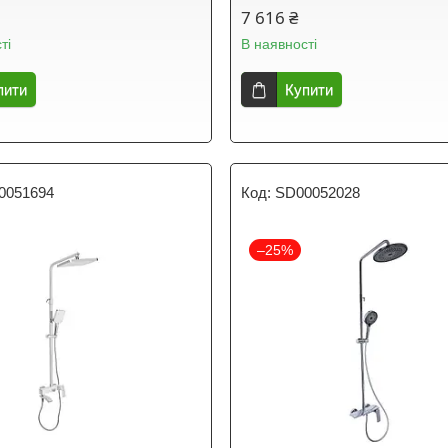
7 616 ₴
ті
В наявності
пити
Купити
0051694
SD00052028
–25%