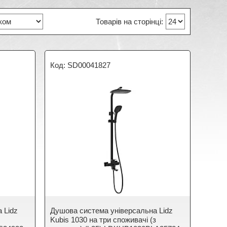
SD00041827
 Lidz
Душова система універсальна Lidz
Kubis 1030 на три споживачі (з