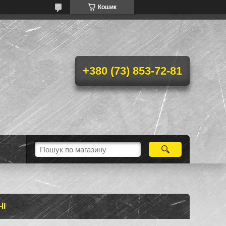
Кошик
+380 (73) 853-72-81
ЧІ