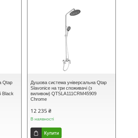
а Qtap
Душова система універсальна Qtap
Slavonice на три споживачі (з
 Black
виливом) QTSLA111CRM45909
Chrome
12 235 ₴
В наявності
Купити