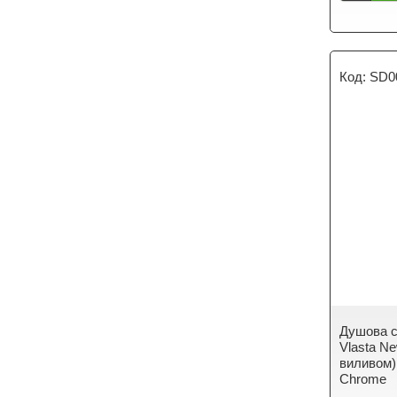
SD0
Душова с
Vlasta Ne
виливом
Chrome