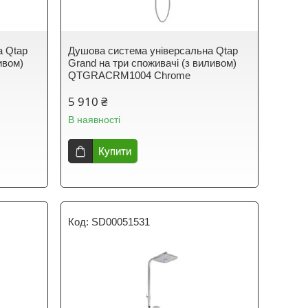
а Qtap
Душова система універсальна Qtap
ивом)
Grand на три споживачі (з виливом)
QTGRACRM1004 Chrome
5 910 ₴
В наявності
Купити
SD00051531