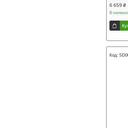
6 659 ₴
В наявнос
Ку
SD0