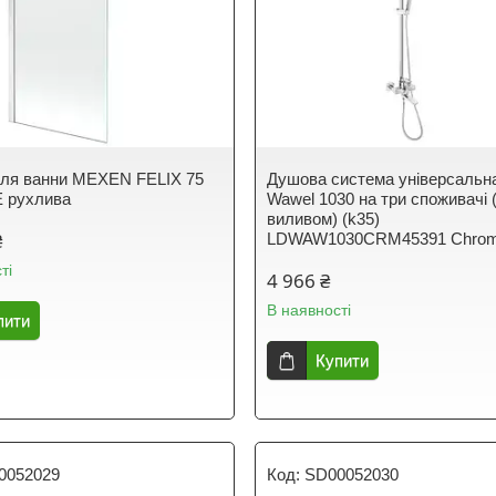
ля ванни MEXEN FELIX 75
Душова система універсальна
рухлива
Wawel 1030 на три споживачі 
виливом) (k35)
₴
LDWAW1030CRM45391 Chro
ті
4 966 ₴
В наявності
пити
Купити
0052029
SD00052030