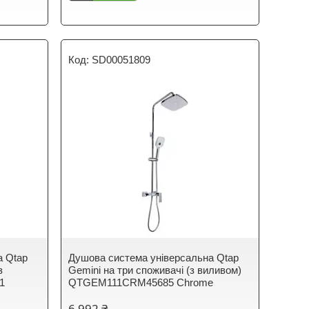
SD00051809
а Qtap
Душова система універсальна Qtap
з
Gemini на три споживачі (з виливом)
1
QTGEM111CRM45685 Chrome
6 992 ₴