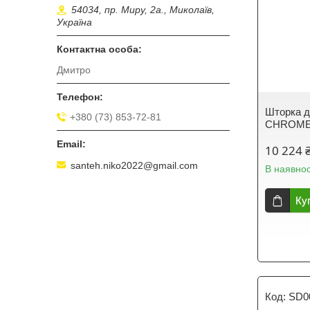
54034, пр. Миру, 2а., Миколаїв,
Україна
Дмитро
Шторка д
+380 (73) 853-72-81
CHROME 
10 224 
santeh.niko2022@gmail.com
В наявнос
Ку
SD0