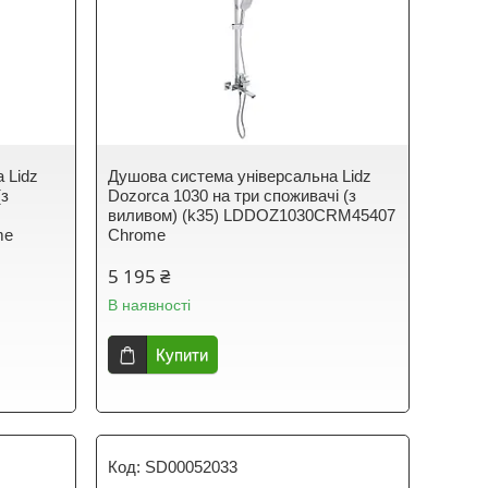
 Lidz
Душова система універсальна Lidz
(з
Dozorca 1030 на три споживачі (з
виливом) (k35) LDDOZ1030CRM45407
me
Chrome
5 195 ₴
В наявності
Купити
SD00052033