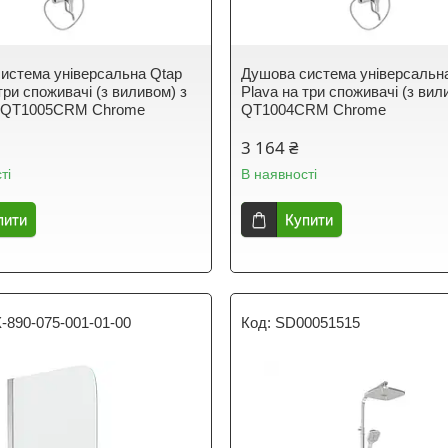
истема універсальна Qtap
Душова система універсальн
три споживачі (з виливом) з
Plava на три споживачі (з вил
 QT1005CRM Chrome
QT1004CRM Chrome
3 164 ₴
ті
В наявності
пити
Купити
-890-075-001-01-00
SD00051515