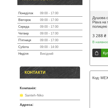
Понеділок
09:00
17:00
Душова с
Вівторок
09:00
17:00
Plava на 
полицею
Середа
09:00
17:00
Четвер
09:00
17:00
3 288 ₴
Пʼятниця
09:00
17:00
В наявнос
Субота
09:00
14:00
Ку
Неділя
Вихідний
КОНТАКТИ
MEX
Santeh-Niko